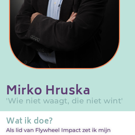
Mirko Hruska
'Wie niet waagt, die niet wint'
Wat ik doe?
Als lid van Flywheel Impact zet ik mijn