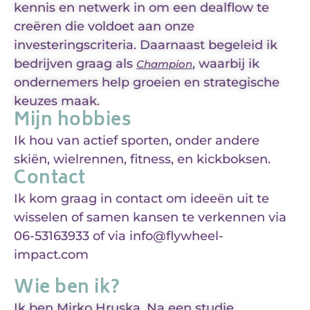
kennis en netwerk in om een dealflow te
creëren die voldoet aan onze
investeringscriteria. Daarnaast begeleid ik
bedrijven graag als
, waarbij ik
Champion
ondernemers help groeien en strategische
keuzes maak.
Mijn hobbies
Ik hou van actief sporten, onder andere
skiën, wielrennen, fitness, en kickboksen.
Contact
Ik kom graag in contact om ideeën uit te
wisselen of samen kansen te verkennen via
06-53163933 of via info@flywheel-
impact.com
Wie ben ik?
Ik ben Mirko Hruska. Na een studie